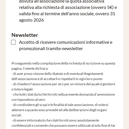
dovuta all'associazione la quota associativa
relativa alla richiesta di associazione (ovvero 5€) e
valida fino al termine dell'anno sociale, ovvero 31
agosto 2026
Newsletter
Accetto di ricevere comunicazioni informative e
promozionali tramite newsletter
Proseguendo nella compilazione della richiesta di iscrizione su questa
pagina, l’utente dichiara:
- di aver preso visione dello Statuto e di eventuali Regolamenti
dell'associazione e di accettarli e rispettarli in ogni loro punto
- di chiedere l'associazione per sé o per un minore del quale è genitore
o tutore legale
- che tutti i dati da lui\lei forniti nella presente domanda d’ammissione
corrispondono al vero
- di condividere gli scopi e le finalità di tale associazione, di volersi
attenere a quanto esso prevede ed alle deliberazioni degli organi
sociali.
- di essere informato/a che i dati forniti sono assolutamente
confidenziali e consente che possano essere utilizzati al solo fine di far